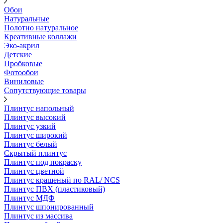
Обои
Натуральные
Полотно натуральное
Креативные коллажи
Эко-акрил
Детские
Пробковые
Фотообои
Виниловые
Сопутствующие товары
Плинтус напольный
Плинтус высокий
Плинтус узкий
Плинтус широкий
Плинтус белый
Скрытый плинтус
Плинтус под покраску
Плинтус цветной
Плинтус крашеный по RAL/ NCS
Плинтус ПВХ (пластиковый)
Плинтус МДФ
Плинтус шпонированный
Плинтус из массива