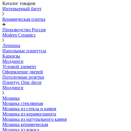
Каталог товаров
Интерьерный багет
Керамическая плитка
Производство Россия
Modern Ceramics
Лепнина
Напольные плинтусы
Карнизы
Молдинги
Угловой элемент
Оформление дверей
Потолочные розетки
Плинтус Orac decor
Молдинги
Мозаика
Мозаика стеклянная
Мозаика из стекла и камня
Мозаика из керамогранита
Мозаика из натурального камня
Мозаика керамическая
Мозаика из кокоса