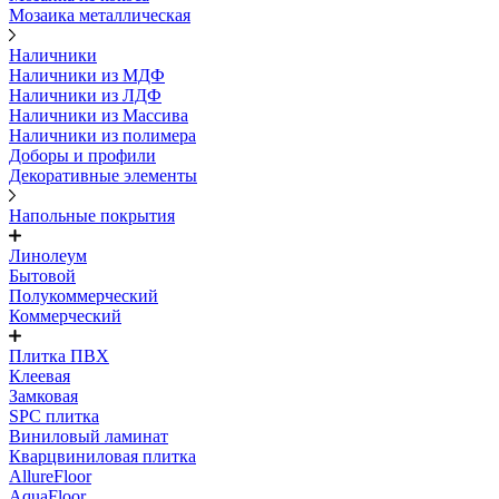
Мозаика металлическая
Наличники
Наличники из МДФ
Наличники из ЛДФ
Наличники из Массива
Наличники из полимера
Доборы и профили
Декоративные элементы
Напольные покрытия
Линолеум
Бытовой
Полукоммерческий
Коммерческий
Плитка ПВХ
Клеевая
Замковая
SPC плитка
Виниловый ламинат
Кварцвиниловая плитка
AllureFloor
AquaFloor