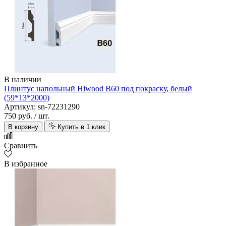
В наличии
Плинтус напольный Hiwood B60 под покраску, белый
(59*13*2000)
Артикул: sn-72231290
750 руб.
/ шт.
В корзину
Купить в 1 клик
Сравнить
В избранное