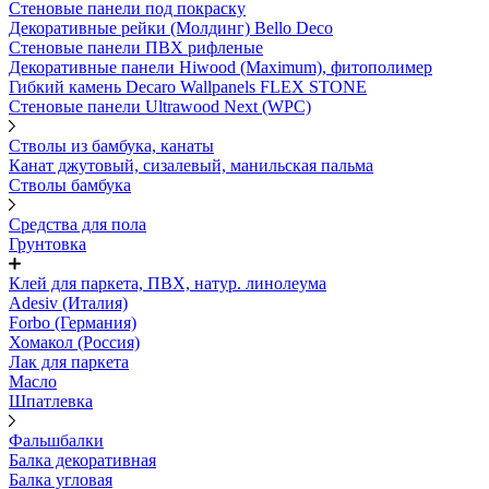
Стеновые панели под покраску
Декоративные рейки (Молдинг) Bello Deco
Стеновые панели ПВХ рифленыe
Декоративные панели Hiwood (Maximum), фитополимер
Гибкий камень Decaro Wallpanels FLEX STONE
Стеновые панели Ultrawood Next (WPC)
Стволы из бамбука, канаты
Канат джутовый, сизалевый, манильская пальма
Стволы бамбука
Средства для пола
Грунтовка
Клей для паркета, ПВХ, натур. линолеума
Adesiv (Италия)
Forbo (Германия)
Хомакол (Россия)
Лак для паркета
Масло
Шпатлевка
Фальшбалки
Балка декоративная
Балка угловая