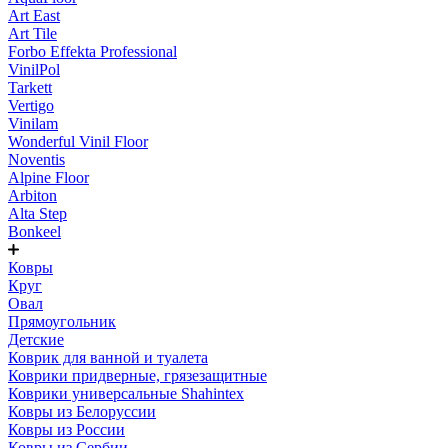
Art East
Art Tile
Forbo Effekta Professional
VinilPol
Tarkett
Vertigo
Vinilam
Wonderful Vinil Floor
Noventis
Alpine Floor
Arbiton
Alta Step
Bonkeel
Ковры
Круг
Овал
Прямоугольник
Детские
Коврик для ванной и туалета
Коврики придверные, грязезащитные
Коврики универсальные Shahintex
Ковры из Белоруссии
Ковры из России
Ковры из Сербии