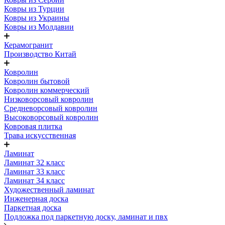
Ковры из Турции
Ковры из Украины
Ковры из Молдавии
Керамогранит
Производство Китай
Ковролин
Ковролин бытовой
Ковролин коммерческий
Низковорсовый ковролин
Средневорсовый ковролин
Высоковорсовый ковролин
Ковровая плитка
Трава искусственная
Ламинат
Ламинат 32 класс
Ламинат 33 класс
Ламинат 34 класс
Художественный ламинат
Инженерная доска
Паркетная доска
Подложка под паркетную доску, ламинат и пвх