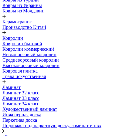
Ковры из Украины
Ковры из Молдавии
Керамогранит
Производство Китай
Ковролин
Ковролин бытовой
Ковролин коммерческий
Низковорсовый ковролин
Средневорсовый ковролин
Высоковорсовый ковролин
Ковровая плитка
Трава искусственная
Ламинат
Ламинат 32 класс
Ламинат 33 класс
Ламинат 34 класс
Художественный ламинат
Инженерная доска
Паркетная доска
Подложка под паркетную доску, ламинат и пвх