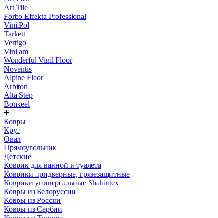
Art Tile
Forbo Effekta Professional
VinilPol
Tarkett
Vertigo
Vinilam
Wonderful Vinil Floor
Noventis
Alpine Floor
Arbiton
Alta Step
Bonkeel
Ковры
Круг
Овал
Прямоугольник
Детские
Коврик для ванной и туалета
Коврики придверные, грязезащитные
Коврики универсальные Shahintex
Ковры из Белоруссии
Ковры из России
Ковры из Сербии
Ковры из Турции