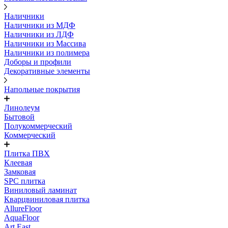
Наличники
Наличники из МДФ
Наличники из ЛДФ
Наличники из Массива
Наличники из полимера
Доборы и профили
Декоративные элементы
Напольные покрытия
Линолеум
Бытовой
Полукоммерческий
Коммерческий
Плитка ПВХ
Клеевая
Замковая
SPC плитка
Виниловый ламинат
Кварцвиниловая плитка
AllureFloor
AquaFloor
Art East