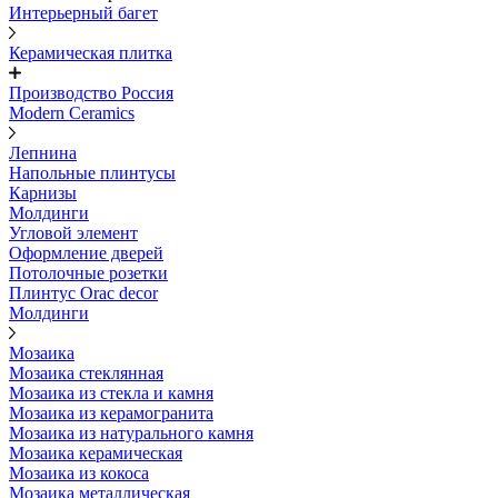
Интерьерный багет
Керамическая плитка
Производство Россия
Modern Ceramics
Лепнина
Напольные плинтусы
Карнизы
Молдинги
Угловой элемент
Оформление дверей
Потолочные розетки
Плинтус Orac decor
Молдинги
Мозаика
Мозаика стеклянная
Мозаика из стекла и камня
Мозаика из керамогранита
Мозаика из натурального камня
Мозаика керамическая
Мозаика из кокоса
Мозаика металлическая