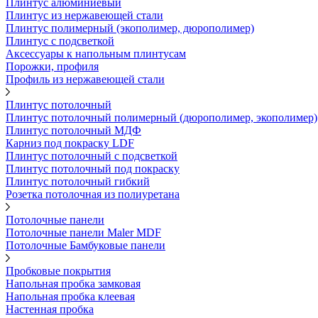
Плинтус алюминиевый
Плинтус из нержавеющей стали
Плинтус полимерный (экополимер, дюрополимер)
Плинтус с подсветкой
Аксессуары к напольным плинтусам
Порожки, профиля
Профиль из нержавеющей стали
Плинтус потолочный
Плинтус потолочный полимерный (дюрополимер, экополимер)
Плинтус потолочный МДФ
Карниз под покраску LDF
Плинтус потолочный с подсветкой
Плинтус потолочный под покраску
Плинтус потолочный гибкий
Розетка потолочная из полиуретана
Потолочные панели
Потолочные панели Maler MDF
Потолочные Бамбуковые панели
Пробковые покрытия
Напольная пробка замковая
Напольная пробка клеевая
Настенная пробка