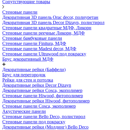
Сопутствующие товары
Стеновые панели
Декоративная 3D панель Orac decor, полиуретан
Декоративная 3D панель Decor Dizayn, полистирол
Стеновые панели квадратные МДФ, Ликорн
Стеновые панели реечные Ликорн, МДФ
Стеновые бамбуковые панели
Стеновые панели Finitura, МДФ
Стеновые панели Madest decor, МДФ
Стеновые панели Ultrawood под покраску
Брус декоративный МДФ
Декоративные рейки (Баффели)
Брус для перегородок
Рейки для стен и потолка
Декоративные рейки Decor Dizayn
Декоративные рейки Cosca, экополимер
Стеновые панели Hiwood, фитополимер
Декоративные рейки Hiwood, фитополимер
Стеновые панели Cosca, экополимер
Акустические панели
Стеновые панели Bello Deco, полистирол
Стеновые панели под покраску
Декоративные рейки (Молдинг) Bello Deco