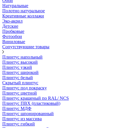
Обои
Натуральные
Полотно натуральное
Креативные коллажи
Эко-акрил
Детские
Пробковые
Фотообои
Виниловые
Сопутствующие товары
Плинтус напольный
Плинтус высокий
Плинтус узкий
Плинтус широкий
Плинтус белый
Скрытый плинтус
Плинтус под покраску
Плинтус цветной
Плинтус крашеный по RAL/ NCS
Плинтус ПВХ (пластиковый)
Плинтус МДФ
Плинтус шпонированный
Плинтус из массива
Плинтус гибкий