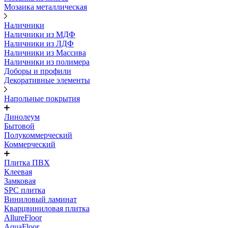
Мозаика металлическая
Наличники
Наличники из МДФ
Наличники из ЛДФ
Наличники из Массива
Наличники из полимера
Доборы и профили
Декоративные элементы
Напольные покрытия
Линолеум
Бытовой
Полукоммерческий
Коммерческий
Плитка ПВХ
Клеевая
Замковая
SPC плитка
Виниловый ламинат
Кварцвиниловая плитка
AllureFloor
AquaFloor