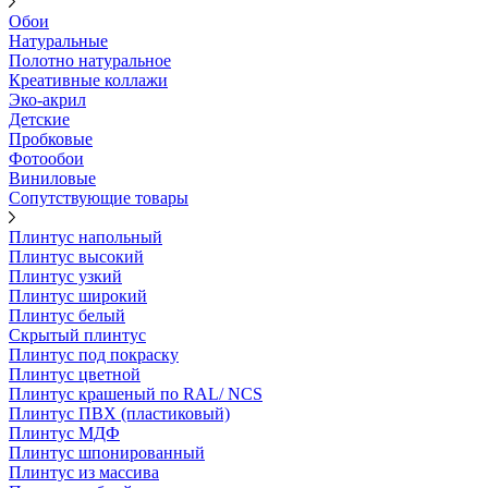
Обои
Натуральные
Полотно натуральное
Креативные коллажи
Эко-акрил
Детские
Пробковые
Фотообои
Виниловые
Сопутствующие товары
Плинтус напольный
Плинтус высокий
Плинтус узкий
Плинтус широкий
Плинтус белый
Скрытый плинтус
Плинтус под покраску
Плинтус цветной
Плинтус крашеный по RAL/ NCS
Плинтус ПВХ (пластиковый)
Плинтус МДФ
Плинтус шпонированный
Плинтус из массива