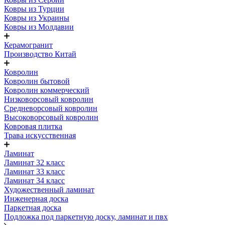
Ковры из Турции
Ковры из Украины
Ковры из Молдавии
Керамогранит
Производство Китай
Ковролин
Ковролин бытовой
Ковролин коммерческий
Низковорсовый ковролин
Средневорсовый ковролин
Высоковорсовый ковролин
Ковровая плитка
Трава искусственная
Ламинат
Ламинат 32 класс
Ламинат 33 класс
Ламинат 34 класс
Художественный ламинат
Инженерная доска
Паркетная доска
Подложка под паркетную доску, ламинат и пвх