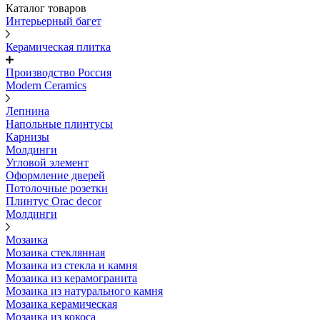
Каталог товаров
Интерьерный багет
Керамическая плитка
Производство Россия
Modern Ceramics
Лепнина
Напольные плинтусы
Карнизы
Молдинги
Угловой элемент
Оформление дверей
Потолочные розетки
Плинтус Orac decor
Молдинги
Мозаика
Мозаика стеклянная
Мозаика из стекла и камня
Мозаика из керамогранита
Мозаика из натурального камня
Мозаика керамическая
Мозаика из кокоса