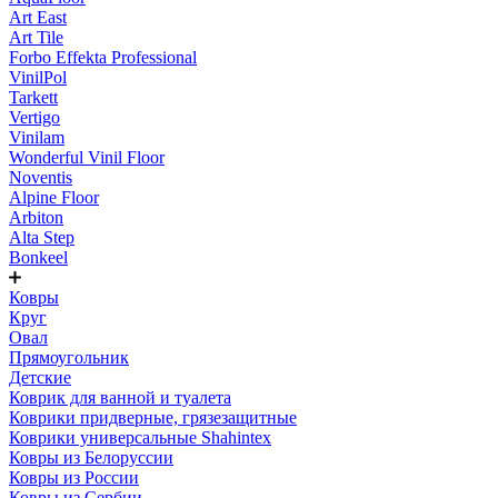
Art East
Art Tile
Forbo Effekta Professional
VinilPol
Tarkett
Vertigo
Vinilam
Wonderful Vinil Floor
Noventis
Alpine Floor
Arbiton
Alta Step
Bonkeel
Ковры
Круг
Овал
Прямоугольник
Детские
Коврик для ванной и туалета
Коврики придверные, грязезащитные
Коврики универсальные Shahintex
Ковры из Белоруссии
Ковры из России
Ковры из Сербии