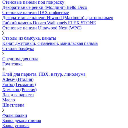
Стеновые панели под покраску
Декоративные рейки (Молдинг) Bello Deco
Стеновые панели ПВХ рифленыe
Декоративные панели Hiwood (Maximum), фитополимер
Гибкий камень Decaro Wallpanels FLEX STONE
Стеновые панели Ultrawood Next (WPC)
Стволы из бамбука, канаты
Канат джутовый, сизалевый, манильская пальма
Стволы бамбука
Средства для пола
Грунтовка
Клей для паркета, ПВХ, натур. линолеума
Adesiv (Италия)
Forbo (Германия)
Хомакол (Россия)
Лак для паркета
Масло
Шпатлевка
Фальшбалки
Балка декоративная
Балка угловая