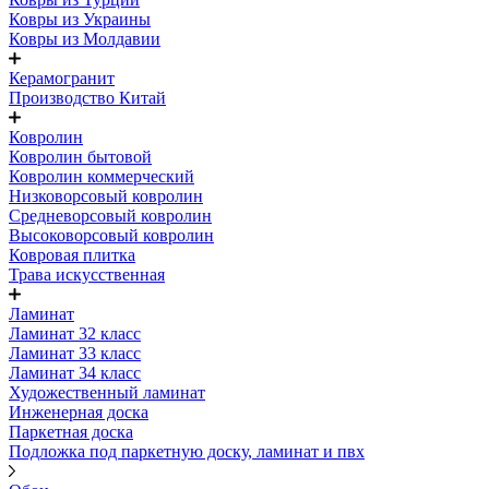
Ковры из Украины
Ковры из Молдавии
Керамогранит
Производство Китай
Ковролин
Ковролин бытовой
Ковролин коммерческий
Низковорсовый ковролин
Средневорсовый ковролин
Высоковорсовый ковролин
Ковровая плитка
Трава искусственная
Ламинат
Ламинат 32 класс
Ламинат 33 класс
Ламинат 34 класс
Художественный ламинат
Инженерная доска
Паркетная доска
Подложка под паркетную доску, ламинат и пвх