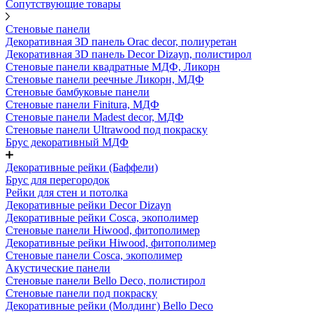
Сопутствующие товары
Стеновые панели
Декоративная 3D панель Orac decor, полиуретан
Декоративная 3D панель Decor Dizayn, полистирол
Стеновые панели квадратные МДФ, Ликорн
Стеновые панели реечные Ликорн, МДФ
Стеновые бамбуковые панели
Стеновые панели Finitura, МДФ
Стеновые панели Madest decor, МДФ
Стеновые панели Ultrawood под покраску
Брус декоративный МДФ
Декоративные рейки (Баффели)
Брус для перегородок
Рейки для стен и потолка
Декоративные рейки Decor Dizayn
Декоративные рейки Cosca, экополимер
Стеновые панели Hiwood, фитополимер
Декоративные рейки Hiwood, фитополимер
Стеновые панели Cosca, экополимер
Акустические панели
Стеновые панели Bello Deco, полистирол
Стеновые панели под покраску
Декоративные рейки (Молдинг) Bello Deco