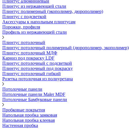
Плинтус алюминиевый
Плинтус из нержавеющей стали
Плинтус полимерный (экополимер, дюрополимер)
Плинтус с подсветкой
Аксессуары к напольным плинтусам
Порожки, профиля
Профиль из нержавеющей стали
Плинтус потолочный
Плинтус потолочный полимерный (дюрополимер, экополимер)
Плинтус потолочный МДФ
Карниз под покраску LDF
Плинтус потолочный с подсветкой
Плинтус потолочный под покраску
Плинтус потолочный гибкий
Розетка потолочная из полиуретана
Потолочные панели
Потолочные панели Maler MDF
Потолочные Бамбуковые панели
Пробковые покрытия
Напольная пробка замковая
Напольная пробка клеевая
Настенная пробка