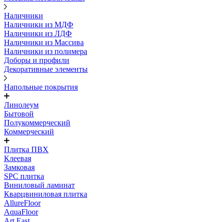
Наличники
Наличники из МДФ
Наличники из ЛДФ
Наличники из Массива
Наличники из полимера
Доборы и профили
Декоративные элементы
Напольные покрытия
Линолеум
Бытовой
Полукоммерческий
Коммерческий
Плитка ПВХ
Клеевая
Замковая
SPC плитка
Виниловый ламинат
Кварцвиниловая плитка
AllureFloor
AquaFloor
Art East