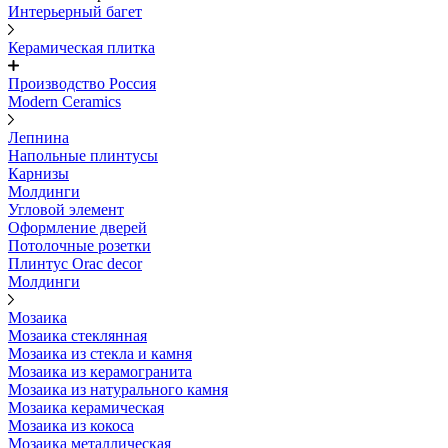
Интерьерный багет
Керамическая плитка
Производство Россия
Modern Ceramics
Лепнина
Напольные плинтусы
Карнизы
Молдинги
Угловой элемент
Оформление дверей
Потолочные розетки
Плинтус Orac decor
Молдинги
Мозаика
Мозаика стеклянная
Мозаика из стекла и камня
Мозаика из керамогранита
Мозаика из натурального камня
Мозаика керамическая
Мозаика из кокоса
Мозаика металлическая