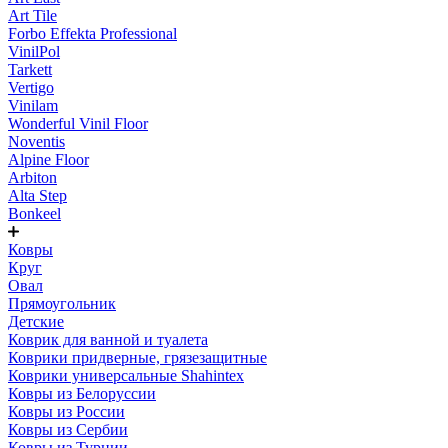
Art Tile
Forbo Effekta Professional
VinilPol
Tarkett
Vertigo
Vinilam
Wonderful Vinil Floor
Noventis
Alpine Floor
Arbiton
Alta Step
Bonkeel
Ковры
Круг
Овал
Прямоугольник
Детские
Коврик для ванной и туалета
Коврики придверные, грязезащитные
Коврики универсальные Shahintex
Ковры из Белоруссии
Ковры из России
Ковры из Сербии
Ковры из Турции