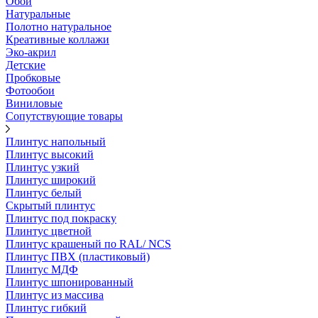
Обои
Натуральные
Полотно натуральное
Креативные коллажи
Эко-акрил
Детские
Пробковые
Фотообои
Виниловые
Сопутствующие товары
Плинтус напольный
Плинтус высокий
Плинтус узкий
Плинтус широкий
Плинтус белый
Скрытый плинтус
Плинтус под покраску
Плинтус цветной
Плинтус крашеный по RAL/ NCS
Плинтус ПВХ (пластиковый)
Плинтус МДФ
Плинтус шпонированный
Плинтус из массива
Плинтус гибкий