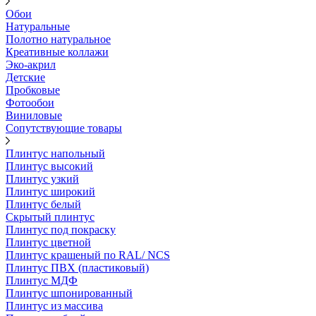
Обои
Натуральные
Полотно натуральное
Креативные коллажи
Эко-акрил
Детские
Пробковые
Фотообои
Виниловые
Сопутствующие товары
Плинтус напольный
Плинтус высокий
Плинтус узкий
Плинтус широкий
Плинтус белый
Скрытый плинтус
Плинтус под покраску
Плинтус цветной
Плинтус крашеный по RAL/ NCS
Плинтус ПВХ (пластиковый)
Плинтус МДФ
Плинтус шпонированный
Плинтус из массива