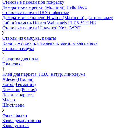
Стеновые панели под покраску
Декоративные рейки (Молдинг) Bello Deco
Стеновые панели ПВХ рифленыe
Декоративные панели Hiwood (Maximum), фитополимер
Гибкий камень Decaro Wallpanels FLEX STONE
Стеновые панели Ultrawood Next (WPC)
Стволы из бамбука, канаты
Канат джутовый, сизалевый, манильская пальма
Стволы бамбука
Средства для пола
Грунтовка
Клей для паркета, ПВХ, натур. линолеума
Adesiv (Италия)
Forbo (Германия)
Хомакол (Россия)
Лак для паркета
Масло
Шпатлевка
Фальшбалки
Балка декоративная
Балка угловая