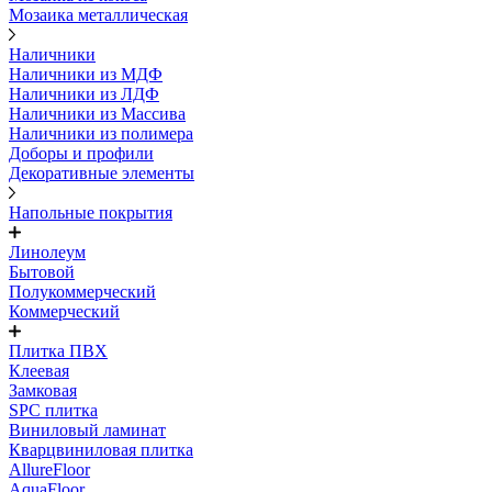
Мозаика металлическая
Наличники
Наличники из МДФ
Наличники из ЛДФ
Наличники из Массива
Наличники из полимера
Доборы и профили
Декоративные элементы
Напольные покрытия
Линолеум
Бытовой
Полукоммерческий
Коммерческий
Плитка ПВХ
Клеевая
Замковая
SPC плитка
Виниловый ламинат
Кварцвиниловая плитка
AllureFloor
AquaFloor