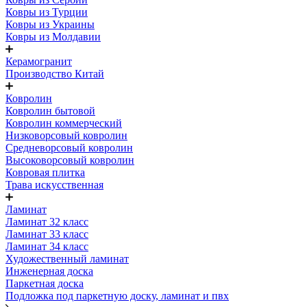
Ковры из Турции
Ковры из Украины
Ковры из Молдавии
Керамогранит
Производство Китай
Ковролин
Ковролин бытовой
Ковролин коммерческий
Низковорсовый ковролин
Средневорсовый ковролин
Высоковорсовый ковролин
Ковровая плитка
Трава искусственная
Ламинат
Ламинат 32 класс
Ламинат 33 класс
Ламинат 34 класс
Художественный ламинат
Инженерная доска
Паркетная доска
Подложка под паркетную доску, ламинат и пвх