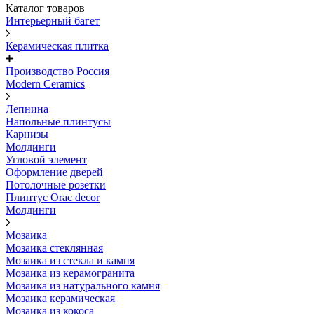
Каталог товаров
Интерьерный багет
Керамическая плитка
Производство Россия
Modern Ceramics
Лепнина
Напольные плинтусы
Карнизы
Молдинги
Угловой элемент
Оформление дверей
Потолочные розетки
Плинтус Orac decor
Молдинги
Мозаика
Мозаика стеклянная
Мозаика из стекла и камня
Мозаика из керамогранита
Мозаика из натурального камня
Мозаика керамическая
Мозаика из кокоса