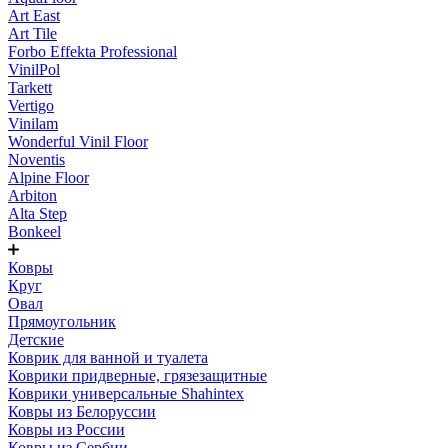
Art East
Art Tile
Forbo Effekta Professional
VinilPol
Tarkett
Vertigo
Vinilam
Wonderful Vinil Floor
Noventis
Alpine Floor
Arbiton
Alta Step
Bonkeel
Ковры
Круг
Овал
Прямоугольник
Детские
Коврик для ванной и туалета
Коврики придверные, грязезащитные
Коврики универсальные Shahintex
Ковры из Белоруссии
Ковры из России
Ковры из Сербии