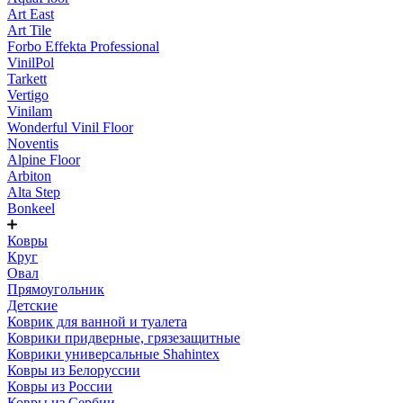
Art East
Art Tile
Forbo Effekta Professional
VinilPol
Tarkett
Vertigo
Vinilam
Wonderful Vinil Floor
Noventis
Alpine Floor
Arbiton
Alta Step
Bonkeel
Ковры
Круг
Овал
Прямоугольник
Детские
Коврик для ванной и туалета
Коврики придверные, грязезащитные
Коврики универсальные Shahintex
Ковры из Белоруссии
Ковры из России
Ковры из Сербии