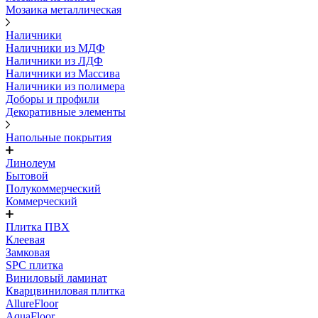
Мозаика металлическая
Наличники
Наличники из МДФ
Наличники из ЛДФ
Наличники из Массива
Наличники из полимера
Доборы и профили
Декоративные элементы
Напольные покрытия
Линолеум
Бытовой
Полукоммерческий
Коммерческий
Плитка ПВХ
Клеевая
Замковая
SPC плитка
Виниловый ламинат
Кварцвиниловая плитка
AllureFloor
AquaFloor