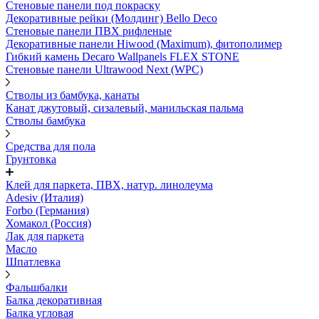
Стеновые панели под покраску
Декоративные рейки (Молдинг) Bello Deco
Стеновые панели ПВХ рифленыe
Декоративные панели Hiwood (Maximum), фитополимер
Гибкий камень Decaro Wallpanels FLEX STONE
Стеновые панели Ultrawood Next (WPC)
Стволы из бамбука, канаты
Канат джутовый, сизалевый, манильская пальма
Стволы бамбука
Средства для пола
Грунтовка
Клей для паркета, ПВХ, натур. линолеума
Adesiv (Италия)
Forbo (Германия)
Хомакол (Россия)
Лак для паркета
Масло
Шпатлевка
Фальшбалки
Балка декоративная
Балка угловая