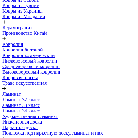
Ковры из Турции
Ковры из Украины
Ковры из Молдавии
Керамогранит
Производство Китай
Ковролин
Ковролин бытовой
Ковролин коммерческий
Низковорсовый ковролин
Средневорсовый ковролин
Высоковорсовый ковролин
Ковровая плитка
Трава искусственная
Ламинат
Ламинат 32 класс
Ламинат 33 класс
Ламинат 34 класс
Художественный ламинат
Инженерная доска
Паркетная доска
Подложка под паркетную доску, ламинат и пвх