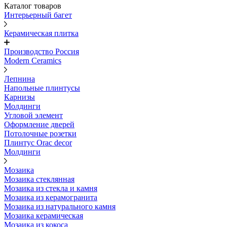
Каталог товаров
Интерьерный багет
Керамическая плитка
Производство Россия
Modern Ceramics
Лепнина
Напольные плинтусы
Карнизы
Молдинги
Угловой элемент
Оформление дверей
Потолочные розетки
Плинтус Orac decor
Молдинги
Мозаика
Мозаика стеклянная
Мозаика из стекла и камня
Мозаика из керамогранита
Мозаика из натурального камня
Мозаика керамическая
Мозаика из кокоса